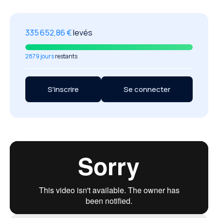
335 652,86 €
levés
2879 jours
restants
S'inscrire
Se connecter