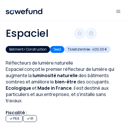
Espaciel
Batiment / Construction
Seed
Ticket d'entrée :
400,00 €
Réflecteurs de lumière naturelle
Espaciel conçoit le premier réflecteur de lumière qui
augmente la
luminosité naturelle
des bâtiments
sombres et améliore le
bien-être
des occupants.
Ecologique
et
Made in France
, il est destiné aux
particuliers et aux entreprises, et s'installe sans
travaux.
Fiscalité :
PEA
IR