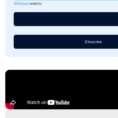
1689 jours
restants
S'inscrire