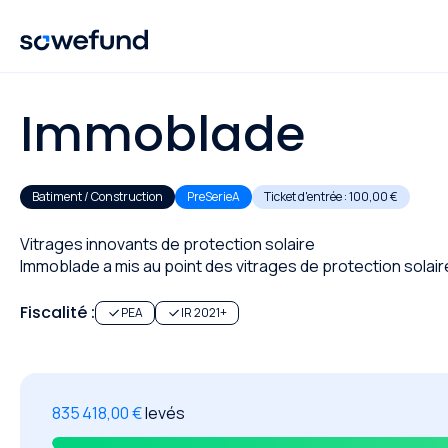
Immoblade
Batiment / Construction
PreSerieA
Ticket d'entrée :
100,00 €
Vitrages innovants de protection solaire
Immoblade a mis au point des vitrages de protection solai
Fiscalité :
PEA
IR 2021+
835 418,00 €
levés