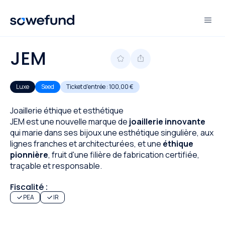
JEM
Luxe
Seed
Ticket d'entrée :
100,00 €
Joaillerie éthique et esthétique
JEM est une nouvelle marque de
joaillerie innovante
qui marie dans ses bijoux une esthétique singulière, aux
lignes franches et architecturées, et une
éthique
pionnière
, fruit d'une filière de fabrication certifiée,
traçable et responsable.
Fiscalité :
PEA
IR