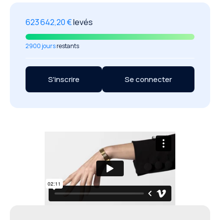
623 642,20 €
levés
2900 jours
restants
S'inscrire
Se connecter