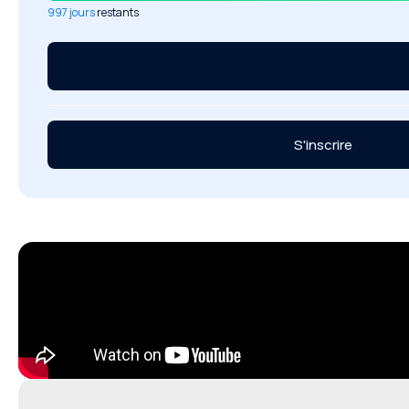
997 jours
restants
S'inscrire