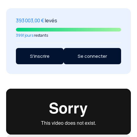
393 003,00 €
levés
3991 jours
restants
S'inscrire
Se connecter