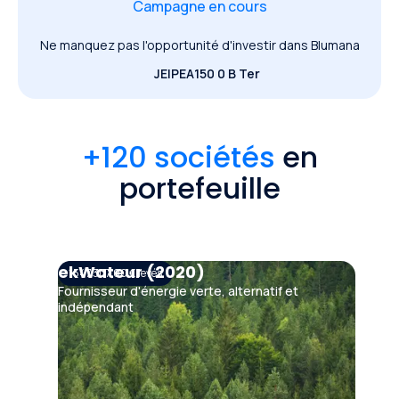
Campagne en cours
Ne manquez pas l'opportunité d'investir dans Blumana
JEI
PEA
150 0 B Ter
+120 sociétés
en
portefeuille
ekWateur (2020)
1 547 307,00 €
levés
Fournisseur d'énergie verte, alternatif et
indépendant