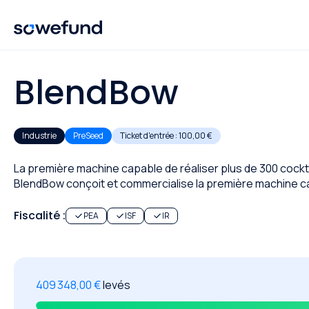
BlendBow
Industrie
PreSeed
Ticket d'entrée :
100,00 €
La première machine capable de réaliser plus de 300 cocktai
BlendBow conçoit et commercialise la première machine capa
Fiscalité :
PEA
ISF
IR
409 348,00 €
levés