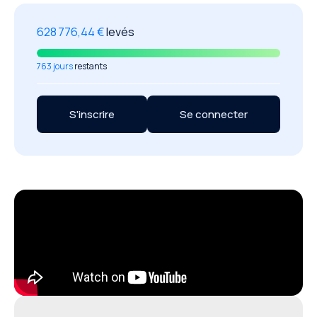
628 776,44 €
levés
763 jours
restants
S'inscrire
Se connecter