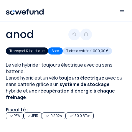
anod
Transport & logistique
Seed
Ticket d'entrée :
1 000,00 €
Le vélo hybride : toujours électrique avec ou sans
batterie.
L'anod hybrid est un vélo
toujours électrique
avec ou
sans batterie grâce à un
système de stockage
hybride et
une récupération d’énergie à chaque
freinage
.
Fiscalité :
PEA
JEIR
IR 2024
150 0 B Ter