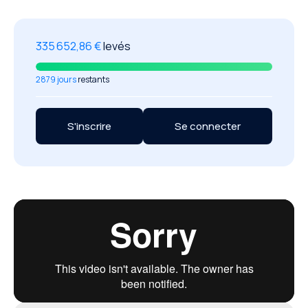
335 652,86 €
levés
2879 jours
restants
S'inscrire
Se connecter