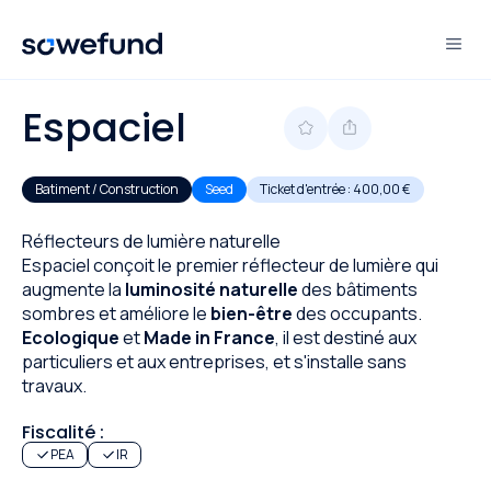
Espaciel
Batiment / Construction
Seed
Ticket d'entrée :
400,00 €
Réflecteurs de lumière naturelle
Espaciel conçoit le premier réflecteur de lumière qui
augmente la
luminosité naturelle
des bâtiments
sombres et améliore le
bien-être
des occupants.
Ecologique
et
Made in France
, il est destiné aux
particuliers et aux entreprises, et s'installe sans
travaux.
Fiscalité :
PEA
IR