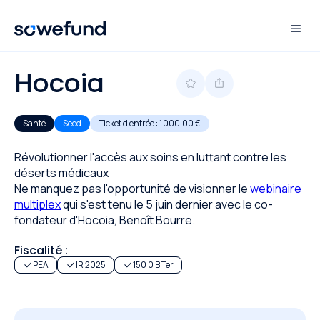
Hocoia
Santé
Seed
Ticket d'entrée :
1 000,00 €
Révolutionner l'accès aux soins en luttant contre les
déserts médicaux
Ne manquez pas l'opportunité de visionner le
webinaire
multiplex
qui s'est tenu le 5 juin dernier avec le co-
fondateur d'Hocoia, Benoît Bourre.
Fiscalité :
PEA
IR 2025
150 0 B Ter