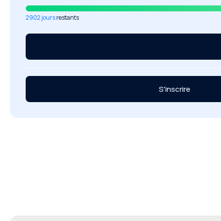
2902 jours
restants
S'inscrire