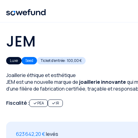
JEM
Luxe
Seed
Ticket d'entrée :
100,00 €
Joaillerie éthique et esthétique
JEM est une nouvelle marque de
joaillerie innovante
qui m
d'une filière de fabrication certifiée, traçable et responsab
Fiscalité :
PEA
IR
623 642,20 €
levés