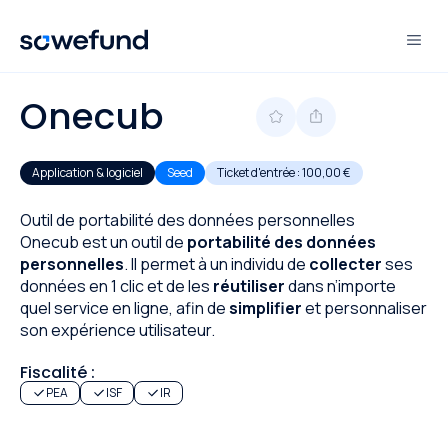
Onecub
Application & logiciel
Seed
Ticket d'entrée :
100,00 €
Outil de portabilité des données personnelles
Onecub est un outil de
portabilité des données
personnelles
. Il permet à un individu de
collecter
ses
données en 1 clic et de les
réutiliser
dans n’importe
quel service en ligne, afin de
simplifier
et personnaliser
son expérience utilisateur.
Fiscalité :
PEA
ISF
IR