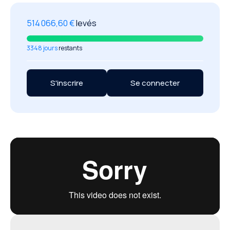
514 066,60 €
levés
3348 jours
restants
S'inscrire
Se connecter