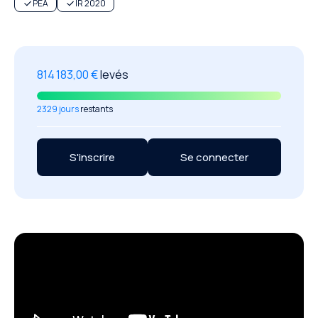
PEA
IR 2020
814 183,00 €
levés
2329 jours
restants
S'inscrire
Se connecter