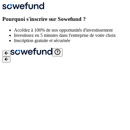
Pourquoi s'inscrire sur Sowefund ?
Accédez à 100% de nos opportunités d'investissement
Investissez en 5 minutes dans l'entreprise de votre choix
Inscription gratuite et sécurisée
Email
*
Mot de passe
*
J'accepte
les conditions générales d'utilisation
,
la Politique de prot
Je confirme avoir conscience des risques liés à l'investissement dan
Je souhaite recevoir les opportunités d'investissements et les actua
Ce site est protégé par reCaptcha, les
Politiques de Confidentialité
et
C