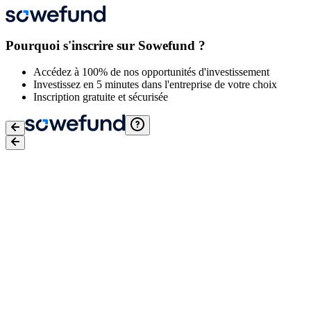
Pourquoi s'inscrire sur Sowefund ?
Accédez à 100% de nos opportunités d'investissement
Investissez en 5 minutes dans l'entreprise de votre choix
Inscription gratuite et sécurisée
Email
*
Mot de passe
*
J'accepte
les conditions générales d'utilisation
,
la Politique de
protection des données de Sowefund
et
les Conditions générales
d'utilisation de Lemon Way
Je confirme avoir conscience des risques liés à l'investissement
dans des entreprises en actions non côtées. Pour plus d'informations