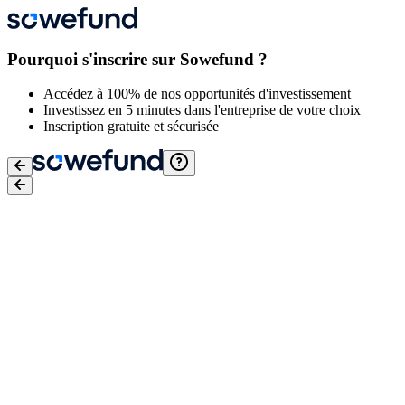
Pourquoi s'inscrire sur Sowefund ?
Accédez à 100% de nos opportunités d'investissement
Investissez en 5 minutes dans l'entreprise de votre choix
Inscription gratuite et sécurisée
Email
*
Mot de passe
*
J'accepte
les conditions générales d'utilisation
,
la Politique de
protection des données de Sowefund
et
les Conditions générales
d'utilisation de Lemon Way
Je confirme avoir conscience des risques liés à l'investissement
dans des entreprises en actions non côtées. Pour plus d'informations