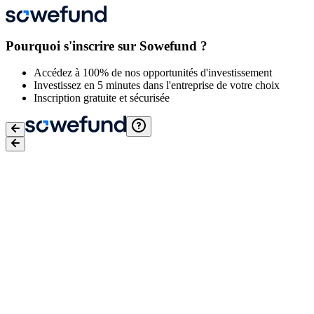
Pourquoi s'inscrire sur Sowefund ?
Accédez à 100% de nos opportunités d'investissement
Investissez en 5 minutes dans l'entreprise de votre choix
Inscription gratuite et sécurisée
Email
*
Mot de passe
*
J'accepte
les conditions générales d'utilisation
,
la Politique de
protection des données de Sowefund
et
les Conditions générales
d'utilisation de Lemon Way
Je confirme avoir conscience des risques liés à l'investissement
dans des entreprises en actions non côtées. Pour plus d'informations