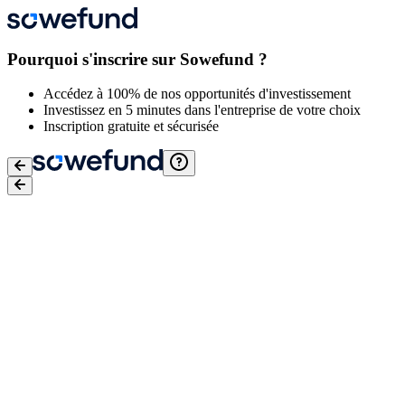
Pourquoi s'inscrire sur Sowefund ?
Accédez à 100% de nos opportunités d'investissement
Investissez en 5 minutes dans l'entreprise de votre choix
Inscription gratuite et sécurisée
Email
*
Mot de passe
*
J'accepte
les conditions générales d'utilisation
,
la Politique de
protection des données de Sowefund
et
les Conditions générales
d'utilisation de Lemon Way
Je confirme avoir conscience des risques liés à l'investissement
dans des entreprises en actions non côtées. Pour plus d'informations