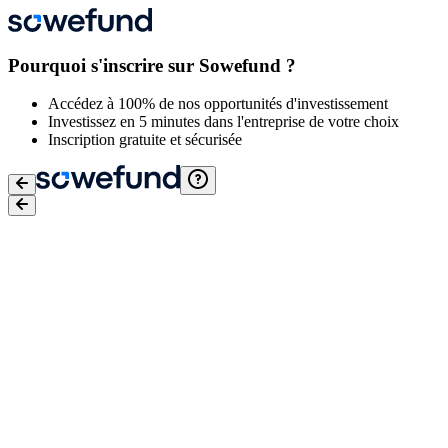
Pourquoi s'inscrire sur Sowefund ?
Accédez à 100% de nos opportunités d'investissement
Investissez en 5 minutes dans l'entreprise de votre choix
Inscription gratuite et sécurisée
Email
*
Mot de passe
*
J'accepte
les conditions générales d'utilisation
,
la Politique de
protection des données de Sowefund
et
les Conditions générales
d'utilisation de Lemon Way
Je confirme avoir conscience des risques liés à l'investissement
dans des entreprises en actions non côtées. Pour plus d'informations