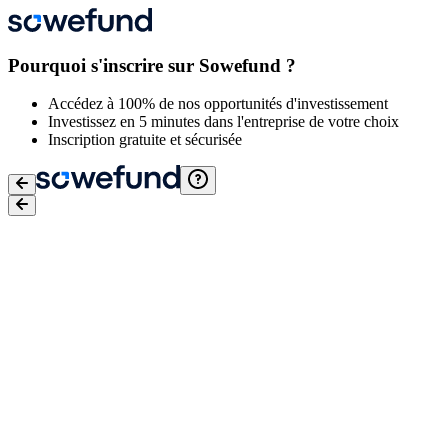
Pourquoi s'inscrire sur Sowefund ?
Accédez à 100% de nos opportunités d'investissement
Investissez en 5 minutes dans l'entreprise de votre choix
Inscription gratuite et sécurisée
Email
*
Mot de passe
*
J'accepte
les conditions générales d'utilisation
,
la Politique de
protection des données de Sowefund
et
les Conditions générales
d'utilisation de Lemon Way
Je confirme avoir conscience des risques liés à l'investissement
dans des entreprises en actions non côtées. Pour plus d'informations